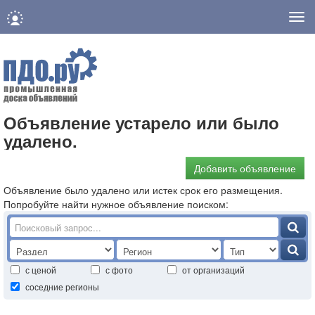
Нав
Объявление устарело или было
удалено.
Добавить объявление
Объявление было удалено или истек срок его размещения.
Попробуйте найти нужное объявление поиском:
с ценой
с фото
от организаций
соседние регионы