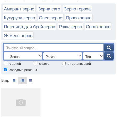
Амарант зерно
Зерна саго
Зерно гороха
Кукуруза зерно
Овес зерно
Просо зерно
Пшеница для бройлеров
Рожь зерно
Сорго зерно
Ячмень зерно
с ценой
с фото
от организаций
соседние регионы
Вид: