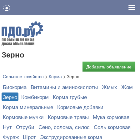
Нав
Зерно
Добавить объявление
Сельское хозяйство
>
Корма
>
Зерно
Биокорма
Витамины и аминокислоты
Жмых
Жом
Зерно
Комбикорм
Корма грубые
Корма минеральные
Кормовые добавки
Кормовые мучки
Кормовые травы
Мука кормовая
Нут
Отруби
Сено, солома, силос
Соль кормовая
Фураж
Шрот
Экструдированные корма