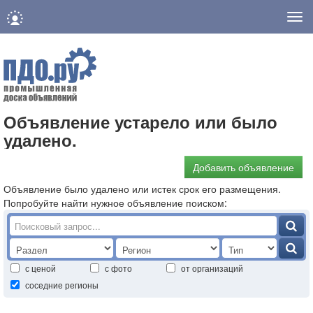
Нав
Объявление устарело или было
удалено.
Добавить объявление
Объявление было удалено или истек срок его размещения.
Попробуйте найти нужное объявление поиском:
с ценой
с фото
от организаций
соседние регионы