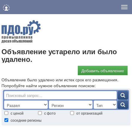
Нав
Объявление устарело или было
удалено.
Добавить объявление
Объявление было удалено или истек срок его размещения.
Попробуйте найти нужное объявление поиском:
с ценой
с фото
от организаций
соседние регионы