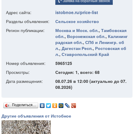
Заявка на обратный звонок
Адрес сайта:
istobnoe.ru/price-list
Разделы объявления:
Сельское хозяйство
Регион публикации:
Москва и Моск. обл.
,
Тамбовская
обл.
,
Воронежская обл.
,
Калининг
радская обл.
,
СПб и Ленингр. об
л.
,
Дагестан Респ.
,
Ростовская об
л.
,
Ставропольский Край
Номер объявления:
5965125
Просмотры:
Сегодня: 1, всего: 68
Дата размещения:
08.07.26 в 12:00 (актуально до 07.
08.2026)
Поделиться…
Другие объявления от Истобное