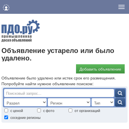
Нав
Объявление устарело или было
удалено.
Добавить объявление
Объявление было удалено или истек срок его размещения.
Попробуйте найти нужное объявление поиском:
с ценой
с фото
от организаций
соседние регионы