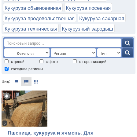
Кукуруза обыкновенная
Кукуруза посевная
Кукуруза продовольственная
Кукуруза сахарная
Кукуруза техническая
Кукурузный зародыш
с ценой
с фото
от организаций
соседние регионы
Вид:
5
Пшеница, кукуруза и ячмень. Для