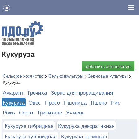
Нав
Кукуруза
Добавить объявление
Сельское хозяйство
>
Сельхозкультуры
>
Зерновые культуры
>
Кукуруза
Амарант
Гречиха
Зерно для проращивания
Кукуруза
Овес
Просо
Пшеница
Пшено
Рис
Рожь
Сорго
Тритикале
Ячмень
Кукуруза гибридная
Кукуруза декоративная
Кукуруза зубовидная
Кукуруза кормовая