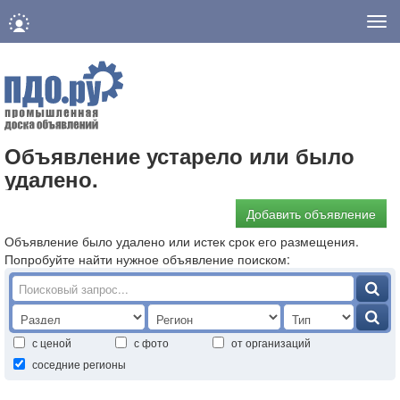
Нав
Объявление устарело или было
удалено.
Добавить объявление
Объявление было удалено или истек срок его размещения.
Попробуйте найти нужное объявление поиском:
с ценой
с фото
от организаций
соседние регионы