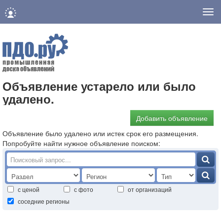
Нав
Объявление устарело или было
удалено.
Добавить объявление
Объявление было удалено или истек срок его размещения.
Попробуйте найти нужное объявление поиском:
с ценой
с фото
от организаций
соседние регионы