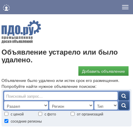
Нав
Объявление устарело или было
удалено.
Добавить объявление
Объявление было удалено или истек срок его размещения.
Попробуйте найти нужное объявление поиском:
с ценой
с фото
от организаций
соседние регионы