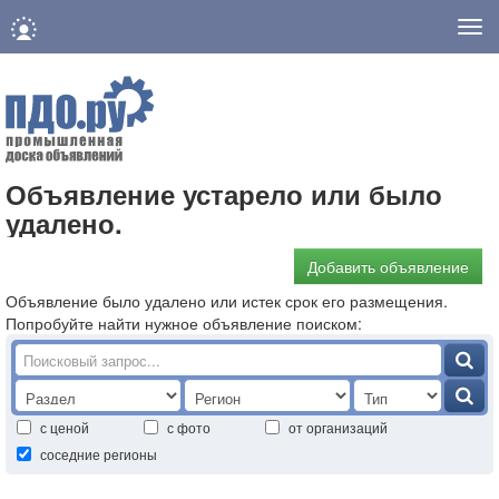
Нав
Объявление устарело или было
удалено.
Добавить объявление
Объявление было удалено или истек срок его размещения.
Попробуйте найти нужное объявление поиском:
с ценой
с фото
от организаций
соседние регионы