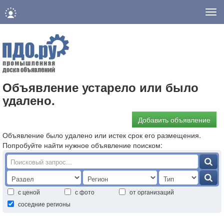
Нав
Объявление устарело или было
удалено.
Добавить объявление
Объявление было удалено или истек срок его размещения.
Попробуйте найти нужное объявление поиском:
с ценой
с фото
от организаций
соседние регионы