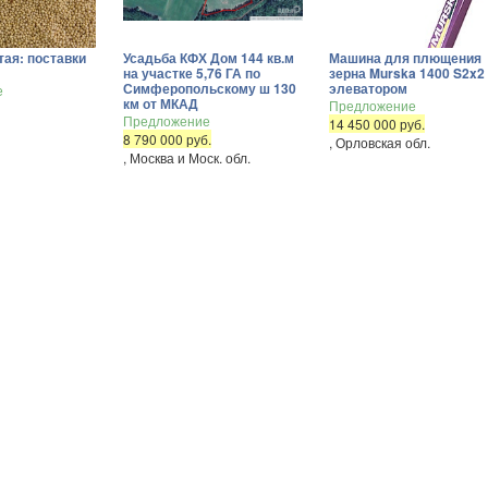
тая: поставки
Усадьба КФХ Дом 144 кв.м
Машина для плющения
на участке 5,76 ГА по
зерна Murska 1400 S2x2
Симферопольскому ш 130
элеватором
е
км от МКАД
Предложение
Предложение
14 450 000 руб.
8 790 000 руб.
, Орловская обл.
, Москва и Моск. обл.