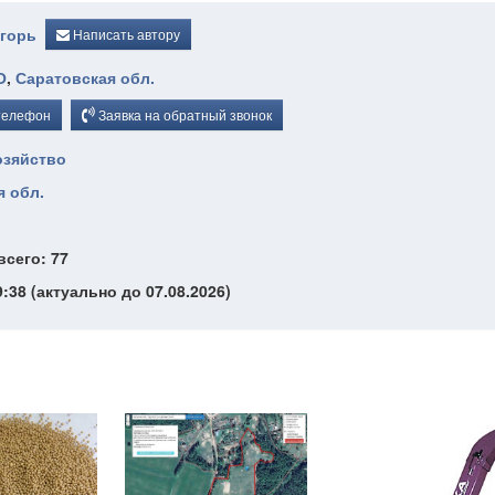
горь
Написать автору
О
,
Саратовская обл.
телефон
Заявка на обратный звонок
озяйство
я обл.
всего: 77
9:38 (актуально до 07.08.2026)