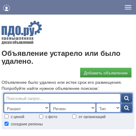
Нав
Объявление устарело или было
удалено.
Добавить объявление
Объявление было удалено или истек срок его размещения.
Попробуйте найти нужное объявление поиском:
с ценой
с фото
от организаций
соседние регионы