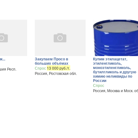
...
Закупаем Просо в
Купим этилацетат,
больших объёмах
этиленгликоль,
моноэтиленгликоль,
Спрос
13 000 руб./т.
шия Респ.
бутилгликоль и другую
Россия, Ростовская обл.
химию неликвиды по
России
Спрос
Россия, Москва и Моск. об