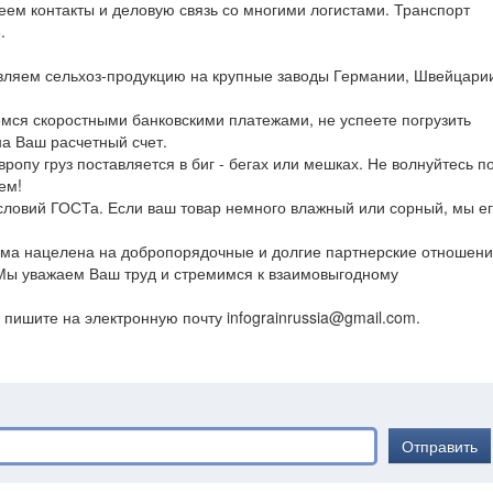
ем контакты и деловую связь со многими логистами. Транспорт
.
тавляем сельхоз-продукцию на крупные заводы Германии, Швейцари
емся скоростными банковскими платежами, не успеете погрузить
 на Ваш расчетный счет.
вропу груз поставляется в биг - бегах или мешках. Не волнуйтесь п
ем!
условий ГОСТа. Если ваш товар немного влажный или сорный, мы е
рма нацелена на добропорядочные и долгие партнерские отношен
Мы уважаем Ваш труд и стремимся к взаимовыгодному
 пишите на электронную почту infograinrussia@gmail.com.
Отправить