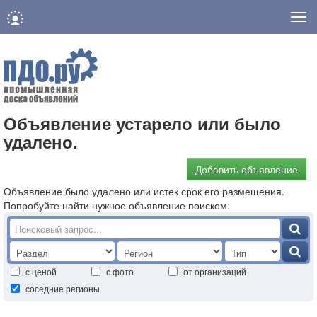
Нав
Объявление устарело или было
удалено.
Добавить объявление
Объявление было удалено или истек срок его размещения.
Попробуйте найти нужное объявление поиском:
с ценой
с фото
от организаций
соседние регионы