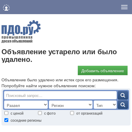
Нав
Объявление устарело или было
удалено.
Добавить объявление
Объявление было удалено или истек срок его размещения.
Попробуйте найти нужное объявление поиском:
с ценой
с фото
от организаций
соседние регионы