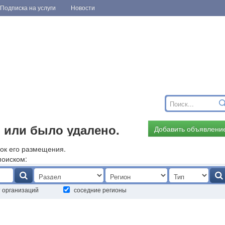
Подписка на услуги
Новости
 или было удалено.
Добавить объявлени
ок его размещения.
поиском:
т организаций
соседние регионы