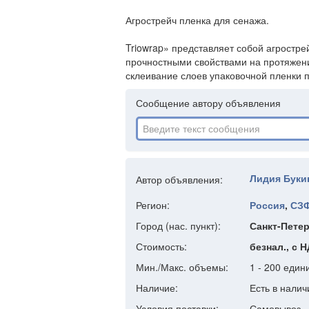
Агрострейч пленка для сенажа.
Triowrap» представляет собой агрост
прочностными свойствами на протяжени
склеивание слоев упаковочной пленки 
Сообщение автору объявления
Лидия Буки
Автор объявления:
Регион:
Россия
,
СЗ
Город (нас. пункт):
Санкт-Петер
Стоимость:
безнал., с Н
Мин./Макс. объемы:
1 - 200 един
Наличие:
Есть в налич
Условия поставки:
Самовывоз