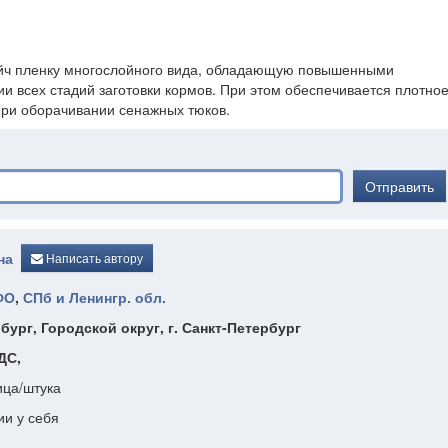
рейч пленку многослойного вида, обладающую повышенными
и всех стадий заготовки кормов. При этом обеспечивается плотно
при оборачивании сенажных тюков.
Отправить
на
Написать автору
ФО
,
СПб и Ленингр. обл.
бург, Городской округ, г. Санкт-Петербург
ДС,
ица/штука
ии у себя