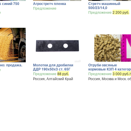
 синий 750
Агростретч пленка
Стретч машинный
500/23/14,0
Предложение
е
Предложение
2 200 руб.
но: продажа.
Молотки для дробилки
Отруби овсяные
ДДР 190х50х3 ст. 65Г
кормовые КЗП 4 категор
е
Предложение
88 руб.
Предложение
3 000 руб./
Россия, Алтайский Край
Россия, Москва и Моск. об