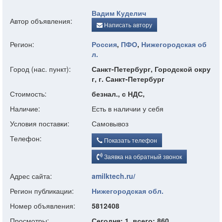
Вадим Куделич
Автор объявления:
Написать автору
Регион:
Россия
,
ПФО
,
Нижегородская об
л.
Город (нас. пункт):
Санкт-Петербург, Городской окру
г, г. Санкт-Петербург
Стоимость:
безнал., с НДС,
Наличие:
Есть в наличии у себя
Условия поставки:
Самовывоз
Телефон:
Показать телефон
Заявка на обратный звонок
Адрес сайта:
amilktech.ru/
Регион публикации:
Нижегородская обл.
Номер объявления:
5812408
Просмотры:
Сегодня: 1, всего: 860