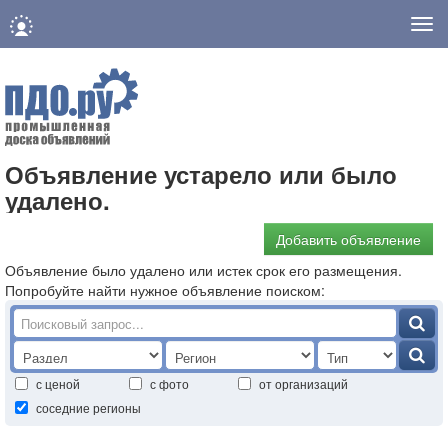
Нав
Объявление устарело или было
удалено.
Добавить объявление
Объявление было удалено или истек срок его размещения.
Попробуйте найти нужное объявление поиском:
с ценой
с фото
от организаций
соседние регионы