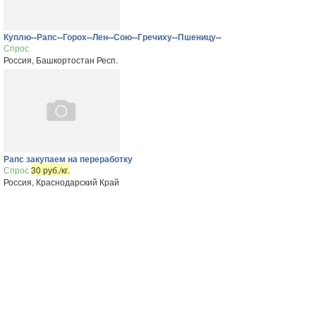
Куплю--Рапс--Горох--Лен--Сою--Гречиху--Пшеницу--
Спрос
Россия, Башкортостан Респ.
Рапс закупаем на переработку
Спрос
30 руб./кг.
Россия, Краснодарский Край