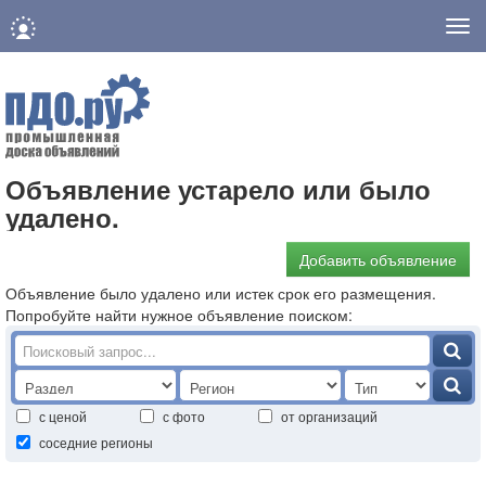
Нав
Объявление устарело или было
удалено.
Добавить объявление
Объявление было удалено или истек срок его размещения.
Попробуйте найти нужное объявление поиском:
с ценой
с фото
от организаций
соседние регионы