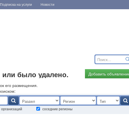
Подписка на услуги
Новости
 или было удалено.
Добавить объявлени
ок его размещения.
поиском:
т организаций
соседние регионы