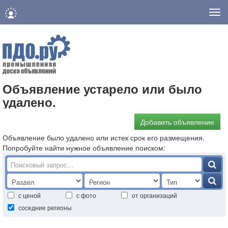
Нав
Объявление устарело или было
удалено.
Добавить объявление
Объявление было удалено или истек срок его размещения.
Попробуйте найти нужное объявление поиском:
с ценой
с фото
от организаций
соседние регионы