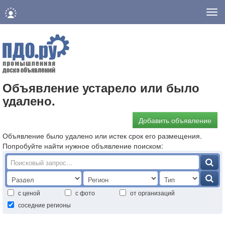
Нав
Объявление устарело или было
удалено.
Добавить объявление
Объявление было удалено или истек срок его размещения.
Попробуйте найти нужное объявление поиском:
с ценой
с фото
от организаций
соседние регионы