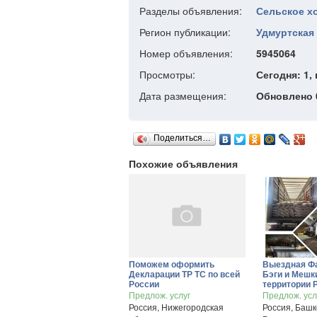
Разделы объявления:
Сельское х
Регион публикации:
Удмуртская 
Номер объявления:
5945064
Просмотры:
Сегодня: 1, 
Дата размещения:
Обновлено 0
Поделиться…
Похожие объявления
Поможем оформить
Выездная Фа
Декларации ТР ТС по всей
Бэги и Мешк
России
территории 
Предлож. услуг
Предлож. ус
Россия, Нижегородская
Россия, Баш