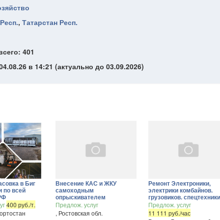
озяйство
Респ.
,
Татарстан Респ.
всего: 401
4.08.26 в 14:21 (актуально до 03.09.2026)
совка в Биг
Внесение КАС и ЖКУ
Ремонт Электроники,
и по всей
самоходным
электрики комбайнов.
РФ
опрыскивателем
грузовиков. спецтехник
луг
400 руб./т.
Предлож. услуг
Предлож. услуг
кортостан
, Ростовская обл.
11 111 руб./час