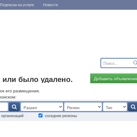
Подписка на услуги
Новости
 или было удалено.
Добавить объявлени
ок его размещения.
поиском:
т организаций
соседние регионы