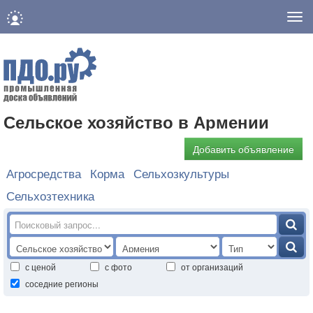
Нав
Сельское хозяйство в Армении
Добавить объявление
Агросредства
Корма
Сельхозкультуры
Сельхозтехника
с ценой
с фото
от организаций
соседние регионы