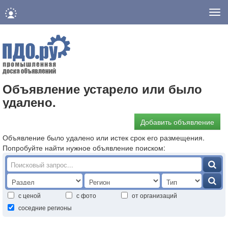
Нав
Объявление устарело или было
удалено.
Добавить объявление
Объявление было удалено или истек срок его размещения.
Попробуйте найти нужное объявление поиском:
с ценой
с фото
от организаций
соседние регионы